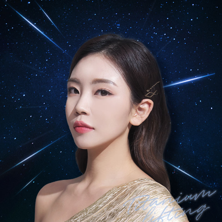
수원점
판교점
광교점
광명점
산본점
부천점
일산점
다산점
김포점
인천검단점
동탄점
평택점
안양점
부평점
안산점
의정부점
시흥배곧점
분당미금점
과천점
하남미사점
화성봉담점
경기광주점
CHUNGCHEONG-DO
천안점
대전점
JEOLLA-DO
광주점
목포점