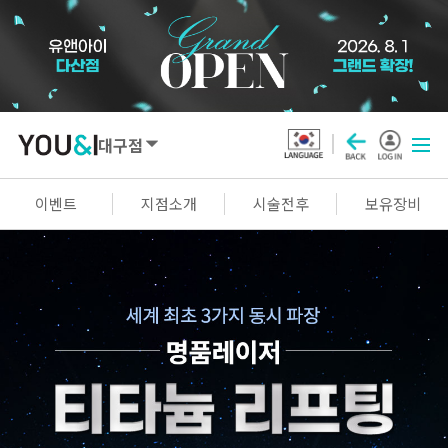
대구점
SEOUL
이벤트
지점소개
시술전후
보유장비
강남점
선릉점
잠실점
왕십리점
명동점
홍대신촌점
영등포점
마곡점
건대점
구로점
여의도점
천호점
목동점
창동점
GYEONGGI / INCHEON