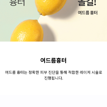
수원점
판교점
광교점
광명점
산본점
부천점
일산점
다산점
김포점
인천검단점
동탄점
평택점
안양점
부평점
안산점
의정부점
시흥배곧점
분당미금점
과천점
하남미사점
화성봉담점
경기광주점
여드름흉터
CHUNGCHEONG-DO
여드름 흉터는 정확한 피부 진단을 통해 적합한 레이저 시술로
진행됩니다.
천안점
대전점
JEOLLA-DO
광주점
목포점