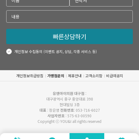
빠른상담하기
개인정보 수집동의 (이벤트 공지, 상담, 각종 서비스 등)
개인정보취급방침
가맹점문의
제휴안내
고객소리함
비급여공지
유앤아이의원 대구점
:
대구광역시 중구 중앙대로 398
현대빌딩 3층
대표
: 장은영
전화번호
: 053-716-6027
사업자번호
: 575-63-00590
Copyright ⓒ YOU&I all rights reserved