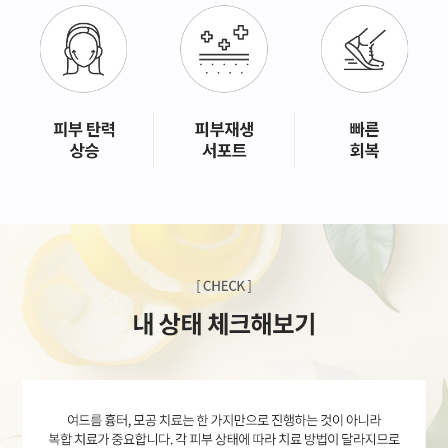
GYEONGSANG-DO
대구점
부산점
창원점