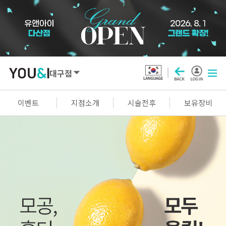
대구점
SEOUL
이벤트
지점소개
시술전후
보유장비
강남점
선릉점
잠실점
왕십리점
명동점
홍대신촌점
영등포점
마곡점
건대점
구로점
여의도점
천호점
목동점
창동점
GYEONGGI / INCHEON