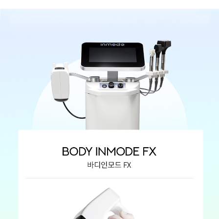
GYEONGSANG-DO
대구점
부산점
창원점