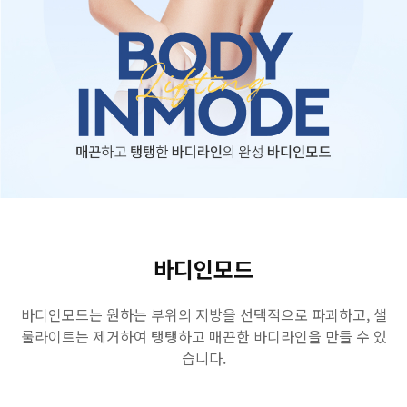
수원점
판교점
광교점
광명점
산본점
부천점
일산점
다산점
김포점
인천검단점
동탄점
평택점
안양점
부평점
안산점
의정부점
시흥배곧점
분당미금점
과천점
하남미사점
화성봉담점
경기광주점
CHUNGCHEONG-DO
바디인모드
천안점
대전점
바디인모드는 원하는 부위의 지방을 선택적으로 파괴하고, 샐
룰라이트는 제거하여 탱탱하고 매끈한 바디라인을 만들 수 있
JEOLLA-DO
습니다.
광주점
목포점