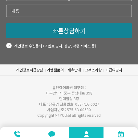
빠른상담하기
개인정보 수집동의 (이벤트 공지, 상담, 각종 서비스 등)
개인정보취급방침
가맹점문의
제휴안내
고객소리함
비급여공지
유앤아이의원 대구점
:
대구광역시 중구 중앙대로 398
현대빌딩 3층
대표
: 장은영
전화번호
: 053-716-6027
사업자번호
: 575-63-00590
Copyright ⓒ YOU&I all rights reserved