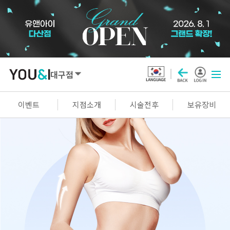
대구점
SEOUL
이벤트
지점소개
시술전후
보유장비
강남점
선릉점
잠실점
왕십리점
명동점
홍대신촌점
영등포점
마곡점
건대점
구로점
여의도점
천호점
목동점
창동점
GYEONGGI / INCHEON