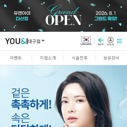
대구점
SEOUL
이벤트
지점소개
시술전후
보유장비
강남점
선릉점
잠실점
왕십리점
명동점
홍대신촌점
영등포점
마곡점
건대점
구로점
여의도점
천호점
목동점
창동점
GYEONGGI / INCHEON