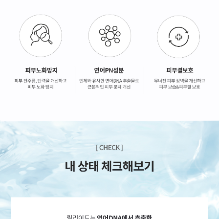
GYEONGSANG-DO
대구점
부산점
창원점