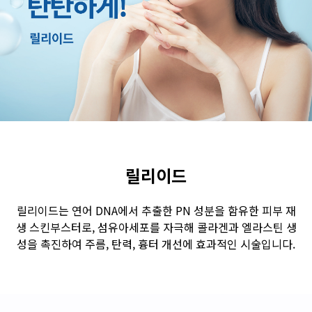
수원점
판교점
광교점
광명점
산본점
부천점
일산점
다산점
김포점
인천검단점
동탄점
평택점
안양점
부평점
안산점
의정부점
시흥배곧점
분당미금점
과천점
하남미사점
화성봉담점
경기광주점
릴리이드
CHUNGCHEONG-DO
릴리이드는 연어 DNA에서 추출한 PN 성분을 함유한 피부 재
생 스킨부스터로, 섬유아세포를 자극해 콜라겐과 엘라스틴 생
천안점
대전점
성을 촉진하여 주름, 탄력, 흉터 개선에 효과적인 시술입니다.
JEOLLA-DO
광주점
목포점