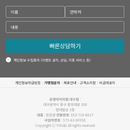
빠른상담하기
개인정보 수집동의 (이벤트 공지, 상담, 각종 서비스 등)
개인정보취급방침
가맹점문의
제휴안내
고객소리함
비급여공지
유앤아이의원 대구점
:
대구광역시 중구 중앙대로 398
현대빌딩 3층
대표
: 장은영
전화번호
: 053-716-6027
사업자번호
: 575-63-00590
Copyright ⓒ YOU&I all rights reserved