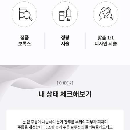
GYEONGSANG-DO
대구점
부산점
창원점