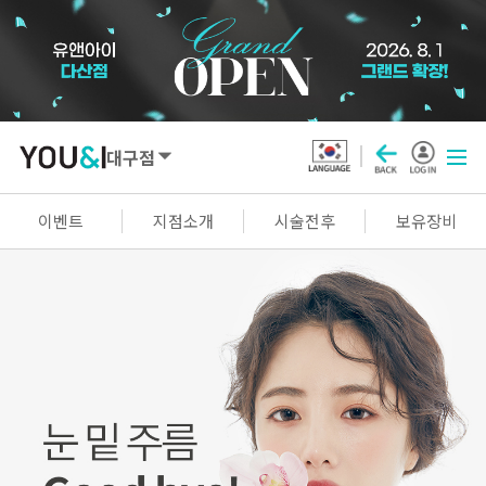
대구점
SEOUL
이벤트
지점소개
시술전후
보유장비
강남점
선릉점
잠실점
왕십리점
명동점
홍대신촌점
영등포점
마곡점
건대점
구로점
여의도점
천호점
목동점
창동점
GYEONGGI / INCHEON