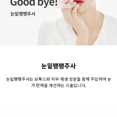
수원점
판교점
광교점
광명점
산본점
부천점
일산점
다산점
김포점
인천검단점
동탄점
평택점
안양점
부평점
안산점
의정부점
시흥배곧점
분당미금점
과천점
하남미사점
화성봉담점
경기광주점
눈밑팽팽주사
CHUNGCHEONG-DO
눈밑팽팽주사는 보톡스와 피부 재생 성분을 함께 주입하여 눈
가 탄력을 개선하는 시술입니다.
천안점
대전점
JEOLLA-DO
광주점
목포점