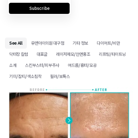
Subscribe
See All
유앤아이의원 대구점
기타 정보
다이어트/비만
닥터장 칼럼
대표글
레이저제모/안면홍조
리프팅/타이트닝
소개
스킨부스터/피부주사
여드름/흉터/모공
기미/잡티/색소침착
필러/보톡스