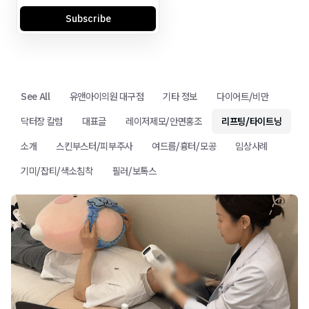
Subscribe
See All
유앤아이의원 대구점
기타 정보
다이어트/비만
닥터장 칼럼
대표글
레이저제모/안면홍조
리프팅/타이트닝
소개
스킨부스터/피부주사
여드름/흉터/모공
임상사례
기미/잡티/색소침착
필러/보톡스