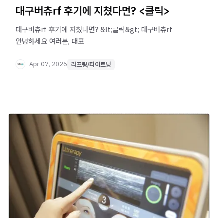
대구버츄rf 후기에 지쳤다면? <클릭>
대구버츄rf 후기에 지쳤다면? &lt;클릭&gt; 대구버츄rf ​
안녕하세요 여러분, 대표
Apr 07, 2026
리프팅/타이트닝