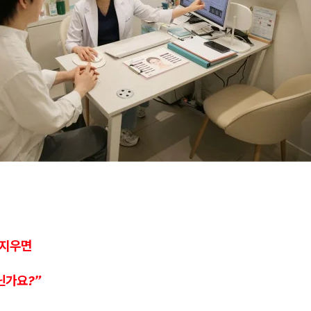
 지우면
닌가요?”