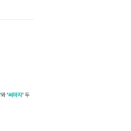
'
와
'써마지'
두