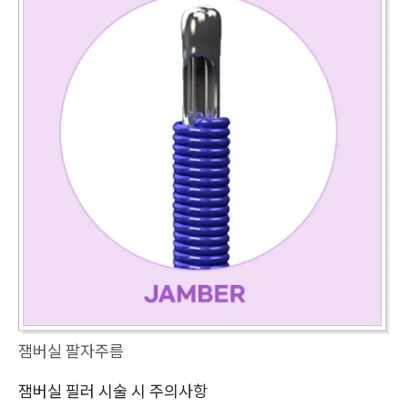
잼버실 팔자주름
잼버실 필러 시술 시 주의사항